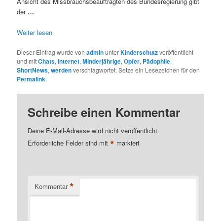
Ansicht des Missbrauchsbeauftragten des Bundesregierung gibt
der
…
Weiter lesen
Dieser Eintrag wurde von
admin
unter
Kinderschutz
veröffentlicht
und mit
Chats
,
Internet
,
Minderjährige
,
Opfer
,
Pädophile
,
ShortNews
,
werden
verschlagwortet. Setze ein Lesezeichen für den
Permalink
.
Schreibe einen Kommentar
Deine E-Mail-Adresse wird nicht veröffentlicht.
*
Erforderliche Felder sind mit
markiert
*
Kommentar