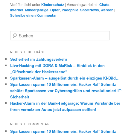
Veröffentlicht unter
Kinderschutz
|
Verschlagwortet mit
Chats
,
Internet
,
Minderjährige
,
Opfer
,
Pädophile
,
ShortNews
,
werden
|
Schreibe einen Kommentar
S
u
c
h
NEUESTE BEITRÄGE
e
Sicherheit im Zahlungsverkehr
n
Live-Hacking mit DORA & MaRisk – Einblick in den
„Giftschrank der Hackerszene“
Sparkassen-Alarm – ausgelöst durch ein einziges KI-Bild…
Sparkassen sparen 10 Millionen ein: Hacker Ralf Schmitz
schützt Sparkassen vor Cyberangriffen und revolutioniert IT-
Sicherheit
Hacker-Alarm in der Bank-Tiefgarage: Warum Vorstände bei
ihren vernetzten Autos jetzt aufpassen sollten!
NEUESTE KOMMENTARE
Sparkassen sparen 10 Millionen ein: Hacker Ralf Schmitz