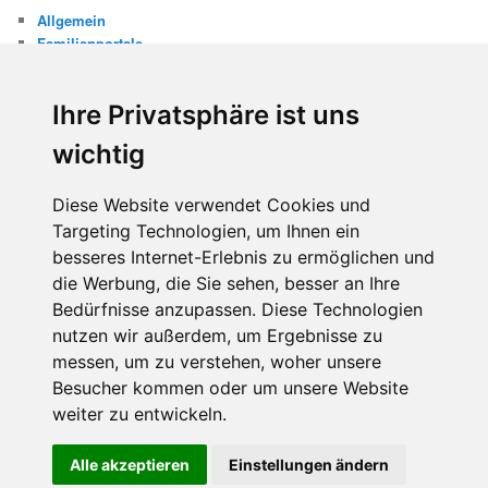
Allgemein
Familienportale
Gewaltprävention
Internet
Ihre Privatsphäre ist uns
Internetsicherheit
Kinderschutz
wichtig
Missbrauch
Diese Website verwendet Cookies und
META
Targeting Technologien, um Ihnen ein
Anmelden
besseres Internet-Erlebnis zu ermöglichen und
Eintrags-Feed
die Werbung, die Sie sehen, besser an Ihre
Kommentar-Feed
WordPress.org
Bedürfnisse anzupassen. Diese Technologien
nutzen wir außerdem, um Ergebnisse zu
messen, um zu verstehen, woher unsere
Besucher kommen oder um unsere Website
weiter zu entwickeln.
Diese Website benutzt Cookies. Wenn du die Website weiter
Alle akzeptieren
Einstellungen ändern
Stolz präsentiert von WordPress
nutzt, gehen wir von deinem Einverständnis aus.