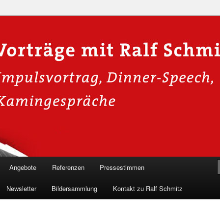
n in die Welt der Cybersicherheit mit Ralf Schmitz. Erleben Sie Live-
Einblicke & schützen Sie sich effektiv.
 Experte für Hackervorträge &
 Shows
Angebote
Referenzen
Pressestimmen
Newsletter
Bildersammlung
Kontakt zu Ralf Schmitz