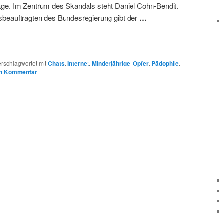
Frage. Im Zentrum des Skandals steht Daniel Cohn-Bendit.
beauftragten des Bundesregierung gibt der
…
erschlagwortet mit
Chats
,
Internet
,
Minderjährige
,
Opfer
,
Pädophile
,
en Kommentar