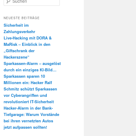
u
c
h
NEUESTE BEITRÄGE
e
Sicherheit im
n
Zahlungsverkehr
Live-Hacking mit DORA &
MaRisk – Einblick in den
„Giftschrank der
Hackerszene“
Sparkassen-Alarm – ausgelöst
durch ein einziges KI-Bild…
Sparkassen sparen 10
Millionen ein: Hacker Ralf
Schmitz schützt Sparkassen
vor Cyberangriffen und
revolutioniert IT-Sicherheit
Hacker-Alarm in der Bank-
Tiefgarage: Warum Vorstände
bei ihren vernetzten Autos
jetzt aufpassen sollten!