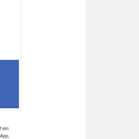
 ein
-App,