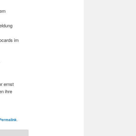
dem
meldung
ocards im
-
r ernst
en ihre
Permalink
.