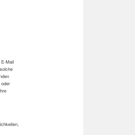
 E-Mail
 solche
unden
 oder
ihre
chkeiten,