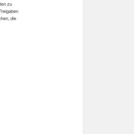
ten zu
Freigaben
chen, die