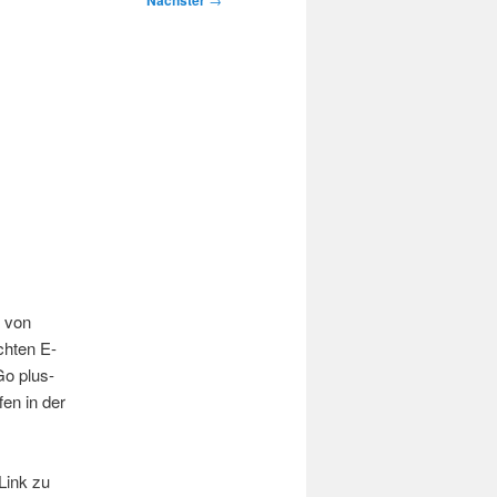
Nächster
 von
chten E-
o plus-
en in der
Link zu