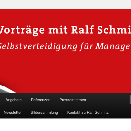
n in die Welt der Cybersicherheit mit Ralf Schmitz. Erleben Sie Live-
Einblicke & schützen Sie sich effektiv.
 Experte für Hackervorträge &
Shows 🛡️
Angebote
Referenzen
Pressestimmen
Newsletter
Bildersammlung
Kontakt zu Ralf Schmitz