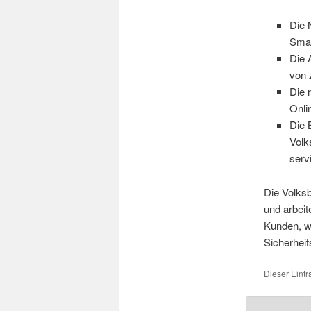
Die 
Smar
Die 
von 
Die 
Onli
Die 
Volk
serv
Die Volks
und arbeit
Kunden, w
Sicherhei
Dieser Eint