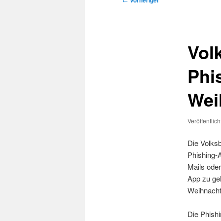
Vorheriger
Vol
Phi
Wei
Veröffentlic
Die Volks
Phishing-A
Mails ode
App zu gel
Weihnacht
Die Phishi