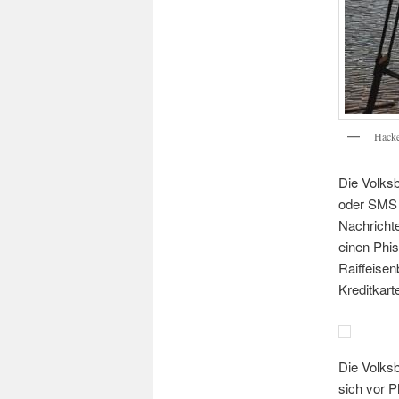
Hacke
Die Volksb
oder SMS 
Nachricht
einen Phis
Raiffeise
Kreditkart
Die Volks
sich vor P