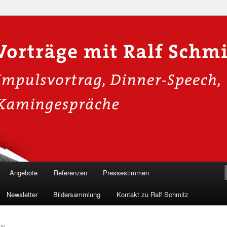
n in die Welt der Cybersicherheit mit Ralf Schmitz. Erleben Sie Live-
Einblicke & schützen Sie sich effektiv.
 Experte für Hackervorträge &
Shows 🛡️
Angebote
Referenzen
Pressestimmen
Newsletter
Bildersammlung
Kontakt zu Ralf Schmitz