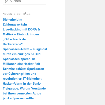
u
c
h
NEUESTE BEITRÄGE
e
Sicherheit im
n
Zahlungsverkehr
Live-Hacking mit DORA &
MaRisk – Einblick in den
„Giftschrank der
Hackerszene“
Sparkassen-Alarm – ausgelöst
durch ein einziges KI-Bild…
Sparkassen sparen 10
Millionen ein: Hacker Ralf
Schmitz schützt Sparkassen
vor Cyberangriffen und
revolutioniert IT-Sicherheit
Hacker-Alarm in der Bank-
Tiefgarage: Warum Vorstände
bei ihren vernetzten Autos
jetzt aufpassen sollten!