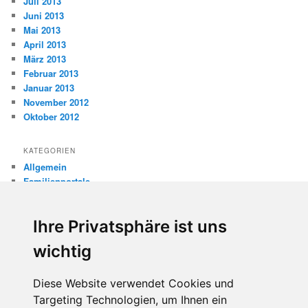
Juli 2013
Juni 2013
Mai 2013
April 2013
März 2013
Februar 2013
Januar 2013
November 2012
Oktober 2012
KATEGORIEN
Allgemein
Familienportale
Gewaltprävention
Internet
Ihre Privatsphäre ist uns
Internetsicherheit
Kinderschutz
wichtig
Missbrauch
Diese Website verwendet Cookies und
META
Targeting Technologien, um Ihnen ein
Anmelden