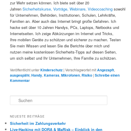
zur Wehr setzen können. Ich biete seit über 20
Jahren
Sicherheitskurse,
Vorträge,
Webinare,
Videocoaching
sowohl
für Unternehmen, Behörden, Institutionen, Schulen, Lehrkräfte,
Familien an. Aber auch das Internet bringt große Gefahren. Ich
hacke seit über 10 Jahren Handys, PCs, Laptops, Netbooks und
Internetseiten. Ich zeige Abkürzungen im Internet und Tricks,
Ihre mobilen Geräte zu schützen und sicherer zu machen. Testen
Sie mein Wissen und lesen Sie die Berichte über mich und
nutzen meine kostenlosen Sicherheits-Tipps auf diesen Seiten,
um sich selbst und Ihr Unternehmen, Ihre Familie zu schützen.
Veröffentlicht unter
Kinderschutz
|
Verschlagwortet mit
Angezapft
,
ausgespäht
,
Handy
,
Kameras
,
Mikrofonen
,
Risiko
|
Schreibe einen
Kommentar
S
u
c
h
NEUESTE BEITRÄGE
e
Sicherheit im Zahlungsverkehr
n
Live-Hacking mit DORA & MaRisk – Einblick in den