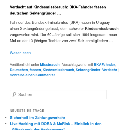
Verdacht auf Kindesmissbrauch: BKA-Fahnder fassen
deutschen Sektengründer …
Fahnder des Bundeskriminalamtes (BKA) haben in Uruguay
einen Sektengründer gefasst, dem schwerer
Kindesmissbrauch
vorgeworfen wird. Der 60-Jährige soll sich 1994 insgesamt neun
Mal an der 13-jährigen Tochter von zwei Sektenmitgliedern …
Weiter lesen
Veröffentlicht unter
Missbrauch
|
Verschlagwortet mit
BKAFahnder
,
Deutschen
,
fassen
,
Kindesmissbrauch
,
Sektengründer
,
Verdacht
|
Schreibe einen Kommentar
S
u
c
h
NEUESTE BEITRÄGE
e
Sicherheit im Zahlungsverkehr
n
Live-Hacking mit DORA & MaRisk – Einblick in den
„Giftschrank der Hackerszene“