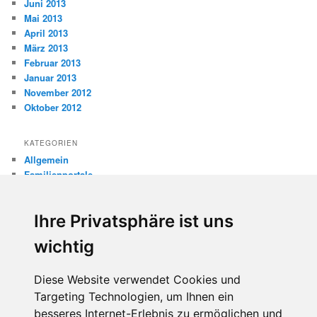
Juni 2013
Mai 2013
April 2013
März 2013
Februar 2013
Januar 2013
November 2012
Oktober 2012
KATEGORIEN
Allgemein
Familienportale
Gewaltprävention
Internet
Ihre Privatsphäre ist uns
Internetsicherheit
Kinderschutz
wichtig
Missbrauch
Diese Website verwendet Cookies und
META
Targeting Technologien, um Ihnen ein
Anmelden
besseres Internet-Erlebnis zu ermöglichen und
Eintrags-Feed