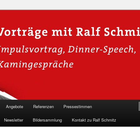
n in die Welt der Cybersicherheit mit Ralf Schmitz. Erleben Sie Live-
Einblicke & schützen Sie sich effektiv.
 Experte für Hackervorträge &
Shows 🛡️
Angebote
Referenzen
Pressestimmen
Newsletter
Bildersammlung
Kontakt zu Ralf Schmitz