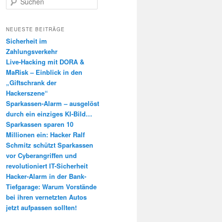
u
c
h
NEUESTE BEITRÄGE
e
Sicherheit im
n
Zahlungsverkehr
Live-Hacking mit DORA &
MaRisk – Einblick in den
„Giftschrank der
Hackerszene“
Sparkassen-Alarm – ausgelöst
durch ein einziges KI-Bild…
Sparkassen sparen 10
Millionen ein: Hacker Ralf
Schmitz schützt Sparkassen
vor Cyberangriffen und
revolutioniert IT-Sicherheit
Hacker-Alarm in der Bank-
Tiefgarage: Warum Vorstände
bei ihren vernetzten Autos
jetzt aufpassen sollten!