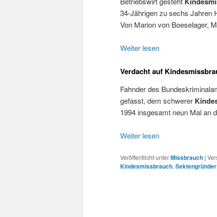
Betriebswirt gesteht
Kindesmi
34-Jährigen zu sechs Jahren H
Von Marion von Boeselager, MZ
Weiter lesen
Verdacht auf Kindesmissbr
Fahnder des Bundeskriminala
gefasst, dem schwerer
Kinde
1994 insgesamt neun Mal an de
Weiter lesen
Veröffentlicht unter
Missbrauch
|
Ver
Kindesmissbrauch
,
Sektengründer