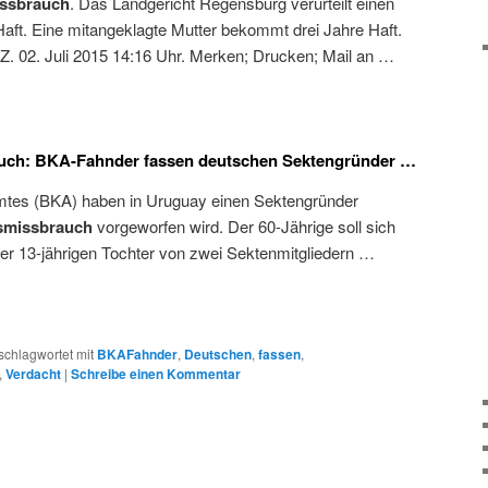
ssbrauch
. Das Landgericht Regensburg verurteilt einen
aft. Eine mitangeklagte Mutter bekommt drei Jahre Haft.
. 02. Juli 2015 14:16 Uhr. Merken; Drucken; Mail an …
auch: BKA-Fahnder fassen deutschen Sektengründer …
mtes (BKA) haben in Uruguay einen Sektengründer
smissbrauch
vorgeworfen wird. Der 60-Jährige soll sich
r 13-jährigen Tochter von zwei Sektenmitgliedern …
schlagwortet mit
BKAFahnder
,
Deutschen
,
fassen
,
,
Verdacht
|
Schreibe einen Kommentar