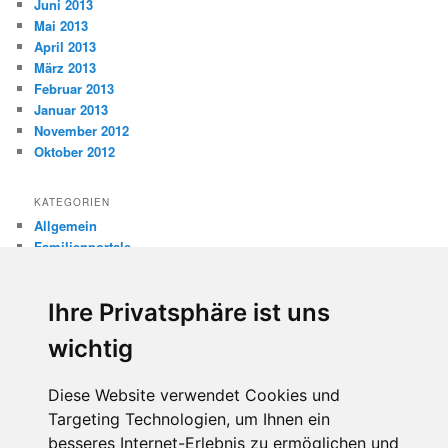
Juni 2013
Mai 2013
April 2013
März 2013
Februar 2013
Januar 2013
November 2012
Oktober 2012
KATEGORIEN
Allgemein
Familienportale
Gewaltprävention
Internet
Ihre Privatsphäre ist uns
Internetsicherheit
Kinderschutz
wichtig
Missbrauch
Diese Website verwendet Cookies und
META
Targeting Technologien, um Ihnen ein
Anmelden
besseres Internet-Erlebnis zu ermöglichen und
Eintrags-Feed