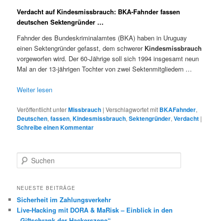
Verdacht auf Kindesmissbrauch: BKA-Fahnder fassen
deutschen Sektengründer …
Fahnder des Bundeskriminalamtes (BKA) haben in Uruguay
einen Sektengründer gefasst, dem schwerer
Kindesmissbrauch
vorgeworfen wird. Der 60-Jährige soll sich 1994 insgesamt neun
Mal an der 13-jährigen Tochter von zwei Sektenmitgliedern …
Weiter lesen
Veröffentlicht unter
Missbrauch
|
Verschlagwortet mit
BKAFahnder
,
Deutschen
,
fassen
,
Kindesmissbrauch
,
Sektengründer
,
Verdacht
|
Schreibe einen Kommentar
S
u
c
h
NEUESTE BEITRÄGE
e
Sicherheit im Zahlungsverkehr
n
Live-Hacking mit DORA & MaRisk – Einblick in den
„Giftschrank der Hackerszene“