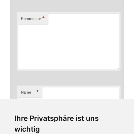
*
Kommentar
*
Name
Ihre Privatsphäre ist uns
*
E-Mail-Adresse
wichtig