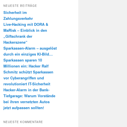
h
NEUESTE BEITRÄGE
e
Sicherheit im
n
Zahlungsverkehr
Live-Hacking mit DORA &
MaRisk – Einblick in den
„Giftschrank der
Hackerszene“
Sparkassen-Alarm – ausgelöst
durch ein einziges KI-Bild…
Sparkassen sparen 10
Millionen ein: Hacker Ralf
Schmitz schützt Sparkassen
vor Cyberangriffen und
revolutioniert IT-Sicherheit
Hacker-Alarm in der Bank-
Tiefgarage: Warum Vorstände
bei ihren vernetzten Autos
jetzt aufpassen sollten!
NEUESTE KOMMENTARE