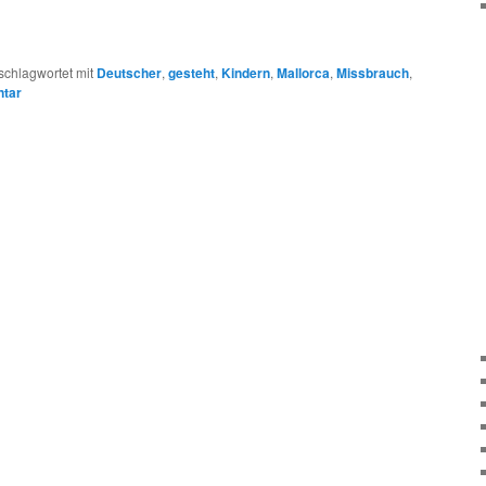
schlagwortet mit
Deutscher
,
gesteht
,
Kindern
,
Mallorca
,
Missbrauch
,
ntar