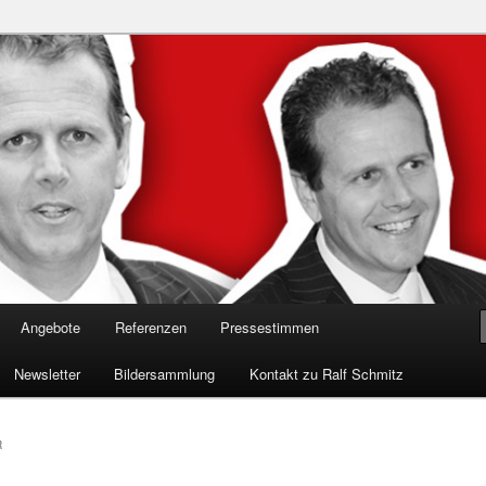
n in die Welt der Cybersicherheit mit Ralf Schmitz. Erleben Sie Live-
Einblicke & schützen Sie sich effektiv.
 Experte für Hackervorträge &
 Shows
Angebote
Referenzen
Pressestimmen
Newsletter
Bildersammlung
Kontakt zu Ralf Schmitz
R