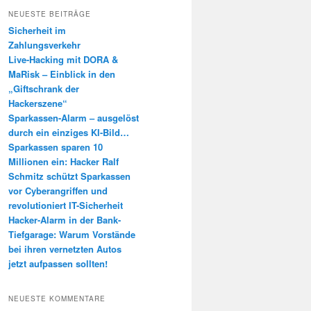
h
NEUESTE BEITRÄGE
e
Sicherheit im
n
Zahlungsverkehr
Live-Hacking mit DORA &
MaRisk – Einblick in den
„Giftschrank der
Hackerszene“
Sparkassen-Alarm – ausgelöst
durch ein einziges KI-Bild…
Sparkassen sparen 10
Millionen ein: Hacker Ralf
Schmitz schützt Sparkassen
vor Cyberangriffen und
revolutioniert IT-Sicherheit
Hacker-Alarm in der Bank-
Tiefgarage: Warum Vorstände
bei ihren vernetzten Autos
jetzt aufpassen sollten!
NEUESTE KOMMENTARE