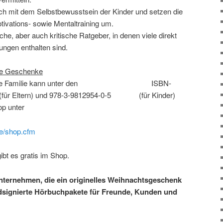
ch mit dem Selbstbewusstsein der Kinder und setzen die
ivations- sowie Mentaltraining um.
iche, aber auch kritische Ratgeber, in denen viele direkt
ngen enthalten sind.
lle Geschenke
die ganze Familie kann unter den ISBN-
(für Eltern) und 978-3-9812954-0-5 (für Kinder)
op unter
de/shop.cfm
bt es gratis im Shop.
ternehmen, die ein originelles Weihnachtsgeschenk
signierte Hörbuchpakete für Freunde, Kunden und