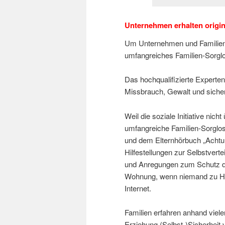
Unternehmen erhalten origi
Um Unternehmen und Familien 
umfangreiches Familien-Sorglo
Das hochqualifizierte Experte
Missbrauch, Gewalt und siche
Weil die soziale Initiative nich
umfangreiche Familien-Sorglosp
und dem Elternhörbuch „Achtun
Hilfestellungen zur Selbstvert
und Anregungen zum Schutz der
Wohnung, wenn niemand zu Haus
Internet.
Familien erfahren anhand vieler
Erziehung (Selbst-)Sicherheit v