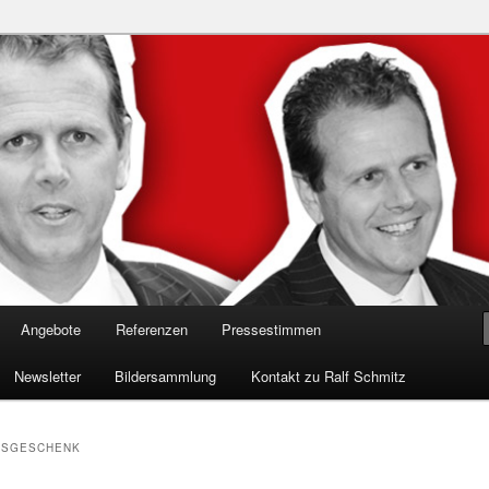
n in die Welt der Cybersicherheit mit Ralf Schmitz. Erleben Sie Live-
Einblicke & schützen Sie sich effektiv.
 Experte für Hackervorträge &
 Shows
Angebote
Referenzen
Pressestimmen
Newsletter
Bildersammlung
Kontakt zu Ralf Schmitz
TSGESCHENK