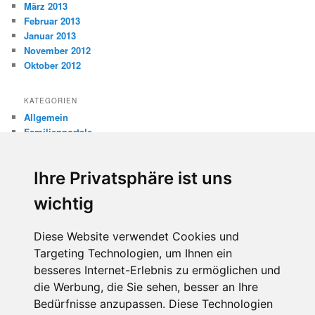
März 2013
Februar 2013
Januar 2013
November 2012
Oktober 2012
KATEGORIEN
Allgemein
Familienportale
Gewaltprävention
Internet
Ihre Privatsphäre ist uns
Internetsicherheit
Kinderschutz
wichtig
Missbrauch
Diese Website verwendet Cookies und
META
Targeting Technologien, um Ihnen ein
Anmelden
besseres Internet-Erlebnis zu ermöglichen und
Eintrags-Feed
die Werbung, die Sie sehen, besser an Ihre
Kommentar-Feed
WordPress.org
Bedürfnisse anzupassen. Diese Technologien