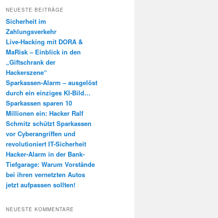
h
NEUESTE BEITRÄGE
e
Sicherheit im
n
Zahlungsverkehr
Live-Hacking mit DORA &
MaRisk – Einblick in den
„Giftschrank der
Hackerszene“
Sparkassen-Alarm – ausgelöst
durch ein einziges KI-Bild…
Sparkassen sparen 10
Millionen ein: Hacker Ralf
Schmitz schützt Sparkassen
vor Cyberangriffen und
revolutioniert IT-Sicherheit
Hacker-Alarm in der Bank-
Tiefgarage: Warum Vorstände
bei ihren vernetzten Autos
jetzt aufpassen sollten!
NEUESTE KOMMENTARE