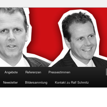
n in die Welt der Cybersicherheit mit Ralf Schmitz. Erleben Sie Live-
Einblicke & schützen Sie sich effektiv.
 Experte für Hackervorträge &
 Shows
Angebote
Referenzen
Pressestimmen
Newsletter
Bildersammlung
Kontakt zu Ralf Schmitz