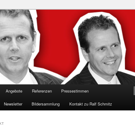
n in die Welt der Cybersicherheit mit Ralf Schmitz. Erleben Sie Live-
Einblicke & schützen Sie sich effektiv.
 Experte für Hackervorträge &
 Shows
Angebote
Referenzen
Pressestimmen
Newsletter
Bildersammlung
Kontakt zu Ralf Schmitz
KT