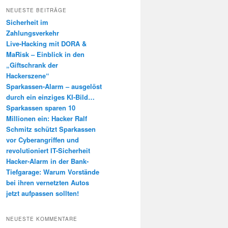
h
NEUESTE BEITRÄGE
e
Sicherheit im
n
Zahlungsverkehr
Live-Hacking mit DORA &
MaRisk – Einblick in den
„Giftschrank der
Hackerszene“
Sparkassen-Alarm – ausgelöst
durch ein einziges KI-Bild…
Sparkassen sparen 10
Millionen ein: Hacker Ralf
Schmitz schützt Sparkassen
vor Cyberangriffen und
revolutioniert IT-Sicherheit
Hacker-Alarm in der Bank-
Tiefgarage: Warum Vorstände
bei ihren vernetzten Autos
jetzt aufpassen sollten!
NEUESTE KOMMENTARE