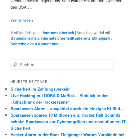
Generalanwalts folgend das Safe-Harbor-Abkommen zwischen
den USA …
Weiter lesen
Veröffentlicht unter
Internetsicherheit
|
Verschlagwortet mit
Datensicherheit
,
InternetsicherheitKonferenz
,
Mittelpunkt
|
Schreibe einen Kommentar
S
u
c
h
NEUESTE BEITRÄGE
e
Sicherheit im Zahlungsverkehr
n
Live-Hacking mit DORA & MaRisk – Einblick in den
„Giftschrank der Hackerszene“
Sparkassen-Alarm – ausgelöst durch ein einziges KI-Bild…
Sparkassen sparen 10 Millionen ein: Hacker Ralf Schmitz
schützt Sparkassen vor Cyberangriffen und revolutioniert IT-
Sicherheit
Hacker-Alarm in der Bank-Tiefgarage: Warum Vorstände bei