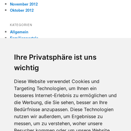
November 2012
Oktober 2012
KATEGORIEN
Allgemein
Familienportale
Gewaltprävention
Internet
Ihre Privatsphäre ist uns
Internetsicherheit
Kinderschutz
wichtig
Missbrauch
Diese Website verwendet Cookies und
META
Targeting Technologien, um Ihnen ein
Anmelden
besseres Internet-Erlebnis zu ermöglichen und
Eintrags-Feed
die Werbung, die Sie sehen, besser an Ihre
Kommentar-Feed
WordPress.org
Bedürfnisse anzupassen. Diese Technologien
nutzen wir außerdem, um Ergebnisse zu
messen, um zu verstehen, woher unsere
Besucher kommen oder um unsere Website