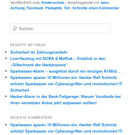
Veröffentlicht unter
Kinderschutz
|
Verschlagwortet mit
.wmv
,
Achtung
,
Facebook
,
Pädophile
,
Teil
|
Schreibe einen Kommentar
S
u
c
h
NEUESTE BEITRÄGE
e
Sicherheit im Zahlungsverkehr
n
Live-Hacking mit DORA & MaRisk – Einblick in den
„Giftschrank der Hackerszene“
Sparkassen-Alarm – ausgelöst durch ein einziges KI-Bild…
Sparkassen sparen 10 Millionen ein: Hacker Ralf Schmitz
schützt Sparkassen vor Cyberangriffen und revolutioniert IT-
Sicherheit
Hacker-Alarm in der Bank-Tiefgarage: Warum Vorstände bei
ihren vernetzten Autos jetzt aufpassen sollten!
NEUESTE KOMMENTARE
Sparkassen sparen 10 Millionen ein: Hacker Ralf Schmitz
schützt Sparkassen vor Cyberangriffen und revolutioniert IT-