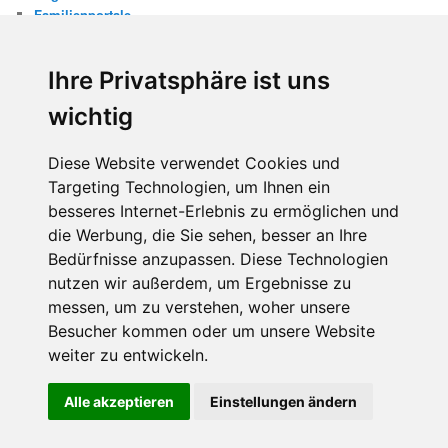
Familienportale
Gewaltprävention
Internet
Ihre Privatsphäre ist uns
Internetsicherheit
Kinderschutz
wichtig
Missbrauch
Diese Website verwendet Cookies und
META
Targeting Technologien, um Ihnen ein
Anmelden
besseres Internet-Erlebnis zu ermöglichen und
Eintrags-Feed
die Werbung, die Sie sehen, besser an Ihre
Kommentar-Feed
WordPress.org
Bedürfnisse anzupassen. Diese Technologien
nutzen wir außerdem, um Ergebnisse zu
messen, um zu verstehen, woher unsere
Besucher kommen oder um unsere Website
weiter zu entwickeln.
Diese Website benutzt Cookies. Wenn du die Website weiter
Alle akzeptieren
Einstellungen ändern
Stolz präsentiert von WordPress
nutzt, gehen wir von deinem Einverständnis aus.
OK