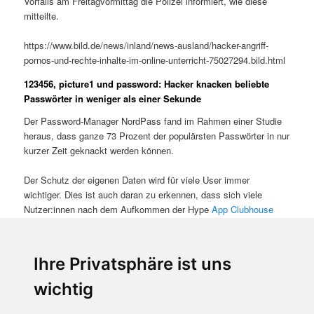
Vorfalls am Freitagvormittag die Polizei informiert, wie diese
mitteilte.
https://www.bild.de/news/inland/news-ausland/hacker-angriff-
pornos-und-rechte-inhalte-im-online-unterricht-75027294.bild.html
123456, picture1 und password: Hacker knacken beliebte
Passwörter in weniger als einer Sekunde
Der Password-Manager NordPass fand im Rahmen einer Studie
heraus, dass ganze 73 Prozent der populärsten Passwörter in nur
kurzer Zeit geknackt werden können.
Der Schutz der eigenen Daten wird für viele User immer
wichtiger. Dies ist auch daran zu erkennen, dass sich viele
Nutzer:innen nach dem Aufkommen der Hype
App
Clubhouse
schnell die Frage stellten, ob die neue Anwendung überhaupt
DSGVO konform
ist. Sind die User selbst für ihren Datenschutz
zuständig, stellt sich allerdings ein laxer Umgang
Ihre Privatsphäre ist uns
123456, picture1 und password: Hacker knacken beliebte Passwörter
wichtig
in weniger als einer Sekunde