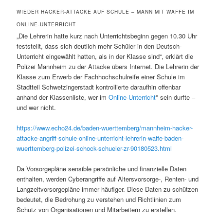
WIEDER HACKER-ATTACKE AUF SCHULE – MANN MIT WAFFE IM
ONLINE-UNTERRICHT
„Die Lehrerin hatte kurz nach Unterrichtsbeginn gegen 10.30 Uhr
feststellt, dass sich deutlich mehr Schüler in den Deutsch-
Unterricht eingewählt hatten, als in der Klasse sind“, erklärt die
Polizei Mannheim zu der Attacke übers Internet. Die Lehrerin der
Klasse zum Erwerb der Fachhochschulreife einer Schule im
Stadtteil Schwetzingerstadt kontrollierte daraufhin offenbar
anhand der Klassenliste, wer im
Online-Unterricht
* sein durfte –
und wer nicht.
https://www.echo24.de/baden-wuerttemberg/mannheim-hacker-
attacke-angriff-schule-online-unterricht-lehrerin-waffe-baden-
wuerttemberg-polizei-schock-schueler-zr-90180523.html
Da Vorsorgepläne sensible persönliche und finanzielle Daten
enthalten, werden Cyberangriffe auf Altersvorsorge-, Renten- und
Langzeitvorsorgepläne immer häufiger. Diese Daten zu schützen
bedeutet, die Bedrohung zu verstehen und Richtlinien zum
Schutz von Organisationen und Mitarbeitern zu erstellen.