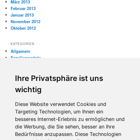
März 2013
Februar 2013
Januar 2013
November 2012
Oktober 2012
KATEGORIEN
Allgemein
Familienportale
Gewaltprävention
Internet
Ihre Privatsphäre ist uns
Internetsicherheit
Kinderschutz
wichtig
Missbrauch
Diese Website verwendet Cookies und
META
Targeting Technologien, um Ihnen ein
Anmelden
besseres Internet-Erlebnis zu ermöglichen und
Eintrags-Feed
die Werbung, die Sie sehen, besser an Ihre
Kommentar-Feed
WordPress.org
Bedürfnisse anzupassen. Diese Technologien