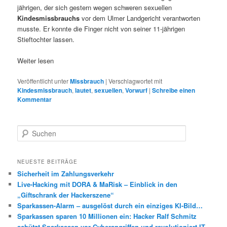
jährigen, der sich gestern wegen schweren sexuellen
Kindesmissbrauchs
vor dem Ulmer Landgericht verantworten
musste. Er konnte die Finger nicht von seiner 11-jährigen
Stieftochter lassen.
Weiter lesen
Veröffentlicht unter
Missbrauch
|
Verschlagwortet mit
Kindesmissbrauch
,
lautet
,
sexuellen
,
Vorwurf
|
Schreibe einen
Kommentar
S
u
c
h
NEUESTE BEITRÄGE
e
Sicherheit im Zahlungsverkehr
n
Live-Hacking mit DORA & MaRisk – Einblick in den
„Giftschrank der Hackerszene“
Sparkassen-Alarm – ausgelöst durch ein einziges KI-Bild…
Sparkassen sparen 10 Millionen ein: Hacker Ralf Schmitz
schützt Sparkassen vor Cyberangriffen und revolutioniert IT-