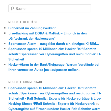
S
u
c
h
NEUESTE BEITRÄGE
e
Sicherheit im Zahlungsverkehr
n
Live-Hacking mit DORA & MaRisk – Einblick in den
„Giftschrank der Hackerszene“
Sparkassen-Alarm – ausgelöst durch ein einziges KI-Bild…
Sparkassen sparen 10 Millionen ein: Hacker Ralf Schmitz
schützt Sparkassen vor Cyberangriffen und revolutioniert IT-
Sicherheit
Hacker-Alarm in der Bank-Tiefgarage: Warum Vorstände bei
ihren vernetzten Autos jetzt aufpassen sollten!
NEUESTE KOMMENTARE
Sparkassen sparen 10 Millionen ein: Hacker Ralf Schmitz
schützt Sparkassen vor Cyberangriffen und revolutioniert IT-
Sicherheit - Ralf Schmitz: Experte für Hackervorträge & Live-
Hacking Shows 🛡️Ralf Schmitz: Experte für Hackervorträ
zu
Cyberangriffe auf Firmenkunden: Hacker Ralf Schmitz warnt