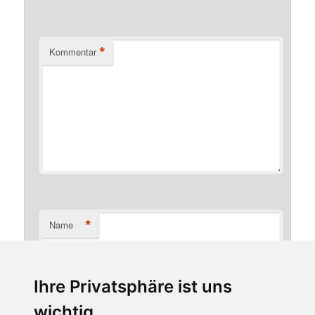
*
Kommentar
*
Name
Ihre Privatsphäre ist uns
*
E-Mail-Adresse
wichtig