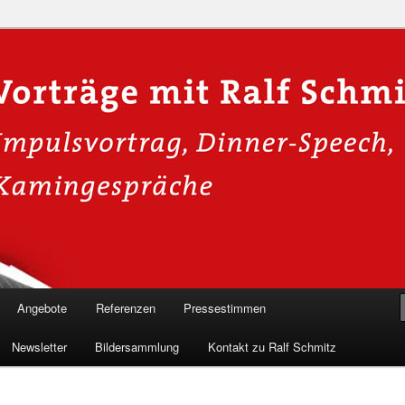
n in die Welt der Cybersicherheit mit Ralf Schmitz. Erleben Sie Live-
Einblicke & schützen Sie sich effektiv.
 Experte für Hackervorträge &
 Shows
Angebote
Referenzen
Pressestimmen
Newsletter
Bildersammlung
Kontakt zu Ralf Schmitz