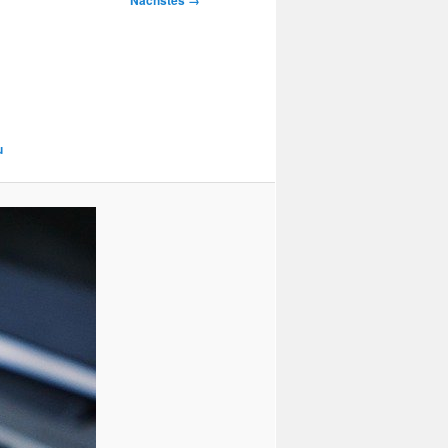
Nächstes →
u