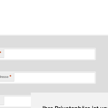
*
*
dresse