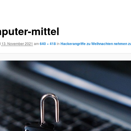
puter-mittel
t
13. November 2021
am
640 × 418
in
Hackerangriffe zu Weihnachten nehmen z