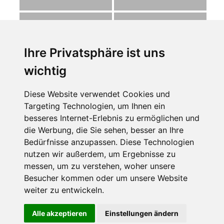
Hackervortrag bei der
Hackervortrag bei der
Sparkasse Bodensee
Sparkasse Bodensee
Ihre Privatsphäre ist uns
wichtig
Hackervortrag bei der
Diese Website verwendet Cookies und
Sparkasse Bodensee
Targeting Technologien, um Ihnen ein
besseres Internet-Erlebnis zu ermöglichen und
die Werbung, die Sie sehen, besser an Ihre
Dieser Eintrag wurde von
admin
veröffentlicht. Setze ein Lesezeichen
Bedürfnisse anzupassen. Diese Technologien
für den
Permalink
.
nutzen wir außerdem, um Ergebnisse zu
messen, um zu verstehen, woher unsere
Besucher kommen oder um unsere Website
weiter zu entwickeln.
Diese Website benutzt Cookies. Wenn du die Website weiter
Alle akzeptieren
Einstellungen ändern
Stolz präsentiert von WordPress
nutzt, gehen wir von deinem Einverständnis aus.