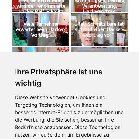
Stadtwerken Bremen
Nachhaltigkeit, Leitbild,
wird der renommierte
Verantwortung,
Hacker Ralf Schmitz
Hackervortrag
angekündigt.
„Viele Teilnehmer
„Ralf Schmitz bereitet
erwartet beim Hacker-
sich auf einen Hacker-
Vortrag“
Vortrag vor“
„Ralf Schmitz bereitet
„Telefonkarten-Hacking:
sich auf einen Hacker-
Methoden und
Vortrag vor“
Schutzmaßnahmen“
Ihre Privatsphäre ist uns
wichtig
„Ralf Schmitz begrüßt
die Teilnehmer zu
seinem Hacker-Vortrag
Diese Website verwendet Cookies und
bei den Stadtwerken
Targeting Technologien, um Ihnen ein
Bremen.“
besseres Internet-Erlebnis zu ermöglichen und
die Werbung, die Sie sehen, besser an Ihre
Dieser Eintrag wurde von
admin
veröffentlicht. Setze ein Lesezeichen
Bedürfnisse anzupassen. Diese Technologien
für den
Permalink
.
nutzen wir außerdem, um Ergebnisse zu