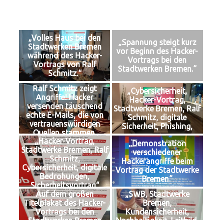
„Volles Haus bei den
„Spannung steigt kurz
Stadtwerken Bremen
vor Beginn des Hacker-
während des Hacker-
Vortrags bei den
Vortrags von Ralf
Stadtwerken Bremen.“
Schmitz.“
Ralf Schmitz zeigt
„Cybersicherheit,
Angriffe! Hacker
Hacker-Vortrag,
versenden täuschend
Stadtwerke Bremen, Ralf
echte E-Mails, die von
Schmitz, digitale
vertrauenswürdigen
Sicherheit, Phishing,
Quellen stammen.
„Hacker-Vortrag,
„Demonstration
Stadtwerke Bremen, Ralf
verschiedener
Schmitz,
Hackerangriffe beim
Cybersicherheit, digitale
Vortrag der Stadtwerke
Bedrohungen,
Bremen“
Sicherheitsvortrag“
Auf dem großen
„SWB, Stadtwerke
Titelplakat des Hacker-
Bremen,
Vortrags bei den
Kundensicherheit,