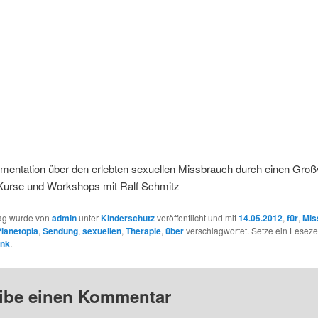
mentation über den erlebten sexuellen Missbrauch durch einen Groß
 Kurse und Workshops mit Ralf Schmitz
rag wurde von
admin
unter
Kinderschutz
veröffentlicht und mit
14.05.2012
,
für
,
Mis
lanetopia
,
Sendung
,
sexuellen
,
Therapie
,
über
verschlagwortet. Setze ein Leseze
ink
.
ibe einen Kommentar