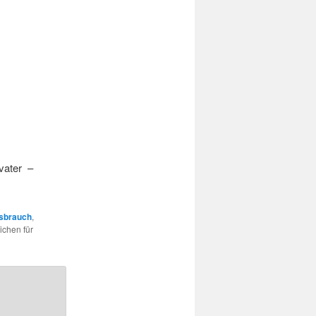
vater –
sbrauch
,
ichen für