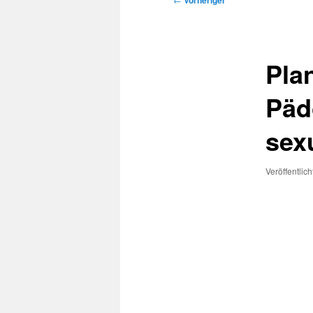
Vorheriger
Pla
Päd
sex
Veröffentlic