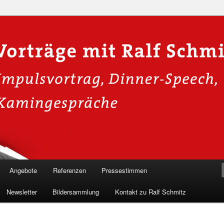
n in die Welt der Cybersicherheit mit Ralf Schmitz. Erleben Sie Live-
Einblicke & schützen Sie sich effektiv.
 Experte für Hackervorträge &
 Shows
Angebote
Referenzen
Pressestimmen
Newsletter
Bildersammlung
Kontakt zu Ralf Schmitz