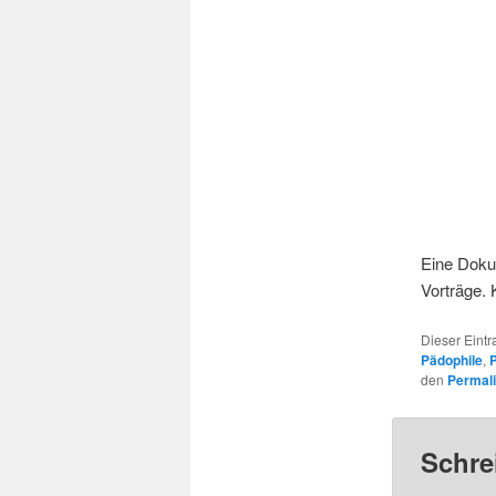
Eine Doku
Vorträge.
Dieser Eint
Pädophile
,
P
den
Permal
Schre