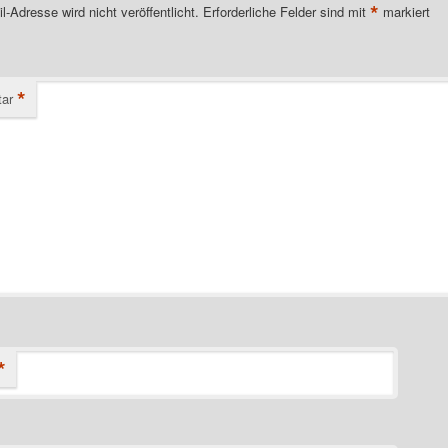
*
l-Adresse wird nicht veröffentlicht.
Erforderliche Felder sind mit
markiert
*
ar
*