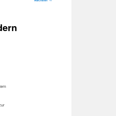
Nächster
dern
tern
ur