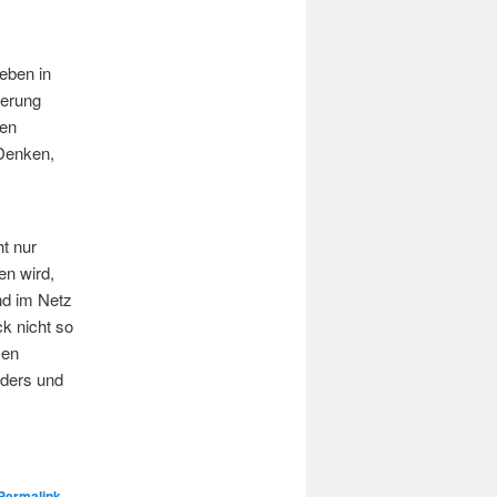
Leben in
ierung
sen
Denken,
t nur
en wird,
nd im Netz
k nicht so
sen
nders und
Permalink
.