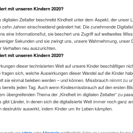
ert mit unseren Kindern 2020?
m digitalen Zeitalter beschreibt Kindheit unter dem Aspekt, der unser 
n zehn Jahren einschneidend geändert hat. Die zunehmende Digitalis
ns eine Informationsflut, sie beschert uns Zugriff auf weltweites Wis
 weniger Sekunden und sie zwingt uns, unsere Wahrnehmung, unser 
 Verhalten neu auszurichten.
ert mit unseren Kindern 2020?
kungen dieser technisierten Welt auf unsere Kinder beschäftigen nich
le fragen sich, welche Auswirkungen dieser Wandel auf die Kinder hab
lt sie einmal beleben werden – und können. Missbrauch nimmt zu u
s bereits jeden Tag. Auch wenn Kindesmissbrauch auf den ersten Blic
em übergreifenden Thema der „Kindheit im digitalen Zeitalter“ zu pas
s gibt Länder, in denen sich die digitalisierte Welt immer noch ganz a
 destruktiv auswirkt, indem Kinder um ihr Leben kämpfen.
rag wurde von
admin
unter
Allgemein
veröffentlicht. Setze ein Lesezeichen für den