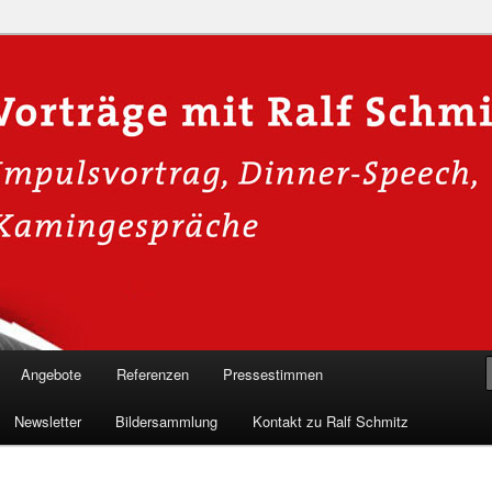
n in die Welt der Cybersicherheit mit Ralf Schmitz. Erleben Sie Live-
Einblicke & schützen Sie sich effektiv.
 Experte für Hackervorträge &
 Shows
Angebote
Referenzen
Pressestimmen
Newsletter
Bildersammlung
Kontakt zu Ralf Schmitz