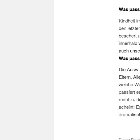
Was passi
Kindheit i
den letzte
beschert u
innerhalb
auch unser
Was passi
Die Auswir
Eltern. Al
welche We
passiert e
recht zu d
scheint: E
dramatisch
Dieser Eint