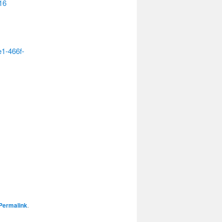
16
e1-466f-
Permalink
.