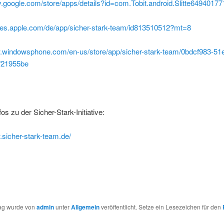
ay.google.com/store/apps/details?id=com.Tobit.android.Slitte64940177
tunes.apple.com/de/app/sicher-stark-team/id813510512?mt=8
w.windowsphone.com/en-us/store/app/sicher-stark-team/0bdcf983-51
f21955be
os zu der Sicher-Stark-Initiative:
.sicher-stark-team.de/
rag wurde von
admin
unter
Allgemein
veröffentlicht. Setze ein Lesezeichen für den