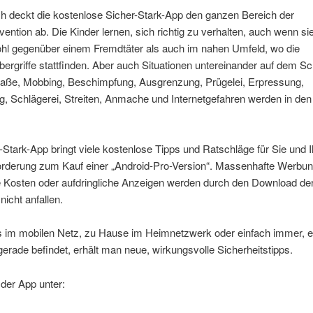
h deckt die kostenlose Sicher-Stark-App den ganzen Bereich der
ention ab. Die Kinder lernen, sich richtig zu verhalten, auch wenn sie
ohl gegenüber einem Fremdtäter als auch im nahen Umfeld, wo die
ergriffe stattfinden. Aber auch Situationen untereinander auf dem Sc
traße, Mobbing, Beschimpfung, Ausgrenzung, Prügelei, Erpressung,
g, Schlägerei, Streiten, Anmache und Internetgefahren werden in den
-Stark-App bringt viele kostenlose Tipps und Ratschläge für Sie und I
orderung zum Kauf einer „Android-Pro-Version“. Massenhafte Werbun
e Kosten oder aufdringliche Anzeigen werden durch den Download der
nicht anfallen.
 im mobilen Netz, zu Hause im Heimnetzwerk oder einfach immer, e
erade befindet, erhält man neue, wirkungsvolle Sicherheitstipps.
der App unter: