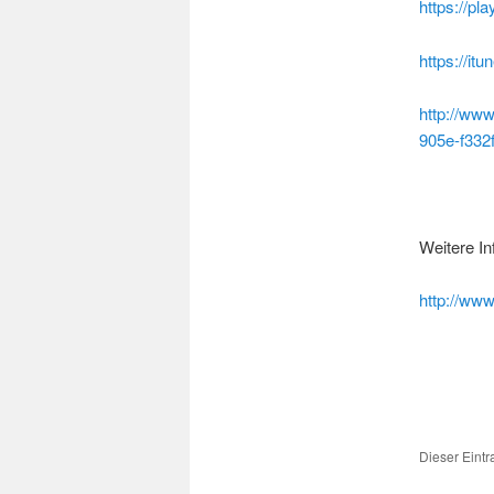
https://pl
https://i
http://ww
905e-f332
Weitere Inf
http://www
Dieser Eint