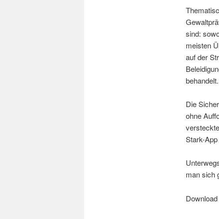
Thematisc
Gewaltpräv
sind: sow
meisten Üb
auf der S
Beleidigun
behandelt.
Die Sicher
ohne Auff
versteckt
Stark-App 
Unterwegs
man sich g
Download 