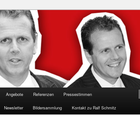
n in die Welt der Cybersicherheit mit Ralf Schmitz. Erleben Sie Live-
Einblicke & schützen Sie sich effektiv.
 Experte für Hackervorträge &
 Shows
Angebote
Referenzen
Pressestimmen
Newsletter
Bildersammlung
Kontakt zu Ralf Schmitz