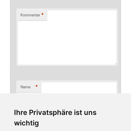
*
Kommentar
*
Name
Ihre Privatsphäre ist uns
*
E-Mail-Adresse
wichtig