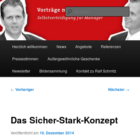
Zum
Hacker-Vorträge, Tauchen Sie ein in die Welt der Cybersicherheit mit Ralf
Schmitz. Erleben Sie Live-Hacking, gewinnen Sie wertvolle Einblicke &
primären
Such
schützen Sie sich effektiv.
Inhalt
springen
Ralf Schmitz: Experte für
Hackervorträge & Live-Hacking
Hauptmenü
Herzlich willkommen
News
Angebote
Referenzen
Shows
Pressestimmen
Außergewöhnliche Geschenke
Newsletter
Bildersammlung
Kontakt zu Ralf Schmitz
Beitragsnavigation
←
Vorheriger
Nächster
→
Das Sicher-Stark-Konzept
Veröffentlicht am
10. Dezember 2014