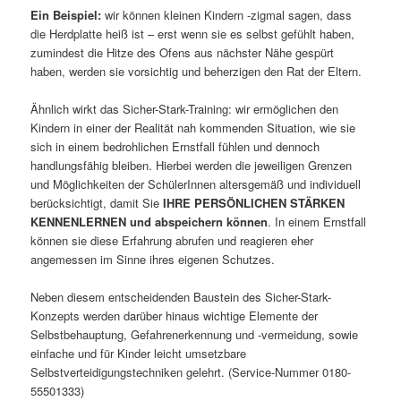
Ein Beispiel:
wir können kleinen Kindern -zigmal sagen, dass
die Herdplatte heiß ist – erst wenn sie es selbst gefühlt haben,
zumindest die Hitze des Ofens aus nächster Nähe gespürt
haben, werden sie vorsichtig und beherzigen den Rat der Eltern.
Ähnlich wirkt das Sicher-Stark-Training: wir ermöglichen den
Kindern in einer der Realität nah kommenden Situation, wie sie
sich in einem bedrohlichen Ernstfall fühlen und dennoch
handlungsfähig bleiben. Hierbei werden die jeweiligen Grenzen
und Möglichkeiten der SchülerInnen altersgemäß und individuell
berücksichtigt, damit Sie
IHRE PERSÖNLICHEN STÄRKEN
KENNENLERNEN und abspeichern können
. In einem Ernstfall
können sie diese Erfahrung abrufen und reagieren eher
angemessen im Sinne ihres eigenen Schutzes.
Neben diesem entscheidenden Baustein des Sicher-Stark-
Konzepts werden darüber hinaus wichtige Elemente der
Selbstbehauptung, Gefahrenerkennung und -vermeidung, sowie
einfache und für Kinder leicht umsetzbare
Selbstverteidigungstechniken gelehrt. (Service-Nummer 0180-
55501333)