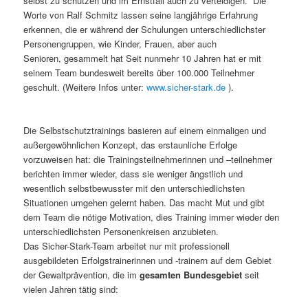
selbst zu schützen und im Ernstfall auch zu verteidigen.“ Die
Worte von Ralf Schmitz lassen seine langjährige Erfahrung
erkennen, die er während der Schulungen unterschiedlichster
Personengruppen, wie Kinder, Frauen, aber auch
Senioren, gesammelt hat Seit nunmehr 10 Jahren hat er mit
seinem Team bundesweit bereits über 100.000 Teilnehmer
geschult. (Weitere Infos unter:
www.sicher-stark.de
).
Die Selbstschutztrainings basieren auf einem einmaligen und
außergewöhnlichen Konzept, das erstaunliche Erfolge
vorzuweisen hat: die Trainingsteilnehmerinnen und –teilnehmer
berichten immer wieder, dass sie weniger ängstlich und
wesentlich selbstbewusster mit den unterschiedlichsten
Situationen umgehen gelernt haben. Das macht Mut und gibt
dem Team die nötige Motivation, dies Training immer wieder den
unterschiedlichsten Personenkreisen anzubieten.
Das Sicher-Stark-Team arbeitet nur mit professionell
ausgebildeten Erfolgstrainerinnen und -trainern auf dem Gebiet
der Gewaltprävention, die im
gesamten Bundesgebiet
seit
vielen Jahren tätig sind: