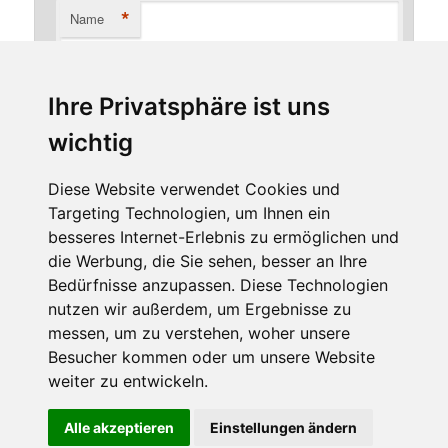
*
Name
Ihre Privatsphäre ist uns
*
E-Mail-Adresse
wichtig
Diese Website verwendet Cookies und
Targeting Technologien, um Ihnen ein
Website
besseres Internet-Erlebnis zu ermöglichen und
die Werbung, die Sie sehen, besser an Ihre
Bedürfnisse anzupassen. Diese Technologien
nutzen wir außerdem, um Ergebnisse zu
messen, um zu verstehen, woher unsere
Besucher kommen oder um unsere Website
weiter zu entwickeln.
Diese Website benutzt Cookies. Wenn du die Website weiter
Alle akzeptieren
Einstellungen ändern
Stolz präsentiert von WordPress
nutzt, gehen wir von deinem Einverständnis aus.