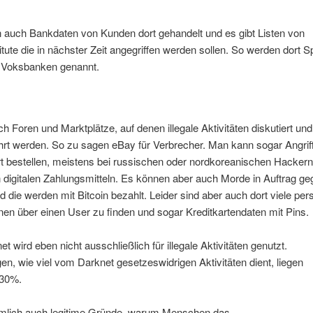
 auch Bankdaten von Kunden dort gehandelt und es gibt Listen von
itute die in nächster Zeit angegriffen werden sollen. So werden dort 
 Voksbanken genannt.
ch Foren und Marktplätze, auf denen illegale Aktivitäten diskutiert und
rt werden. So zu sagen eBay für Verbrecher. Man kann sogar Angriff
t bestellen, meistens bei russischen oder nordkoreanischen Hackern
digitalen Zahlungsmitteln. Es können aber auch Morde in Auftrag g
 die werden mit Bitcoin bezahlt. Leider sind aber auch dort viele per
nen über einen User zu finden und sogar Kreditkartendaten mit Pins.
t wird eben nicht ausschließlich für illegale Aktivitäten genutzt.
n, wie viel vom Darknet gesetzeswidrigen Aktivitäten dient, liegen
 30%.
ämlich auch legitime Gründe, warum Menschen das