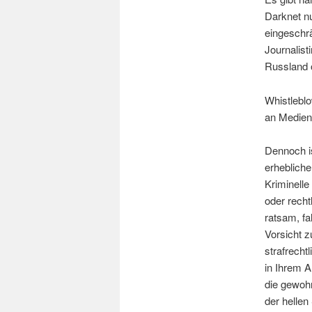
Darknet nu
eingeschrä
Journalis
Russland o
Whistlebl
an Medien 
Dennoch is
erhebliche
Kriminelle
oder recht
ratsam, fa
Vorsicht z
strafrech
in Ihrem A
die gewoh
der hellen