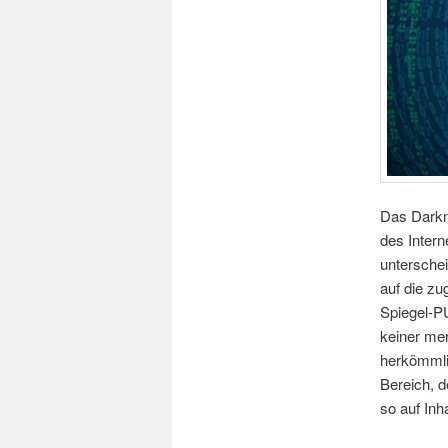
Das Darkne
des Intern
unterschei
auf die z
Spiegel-P
keiner mer
herkömmli
Bereich, d
so auf Inh