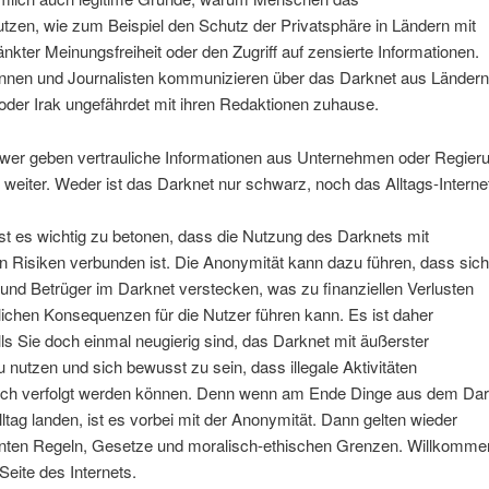
tzen, wie zum Beispiel den Schutz der Privatsphäre in Ländern mit
nkter Meinungsfreiheit oder den Zugriff auf zensierte Informationen.
tinnen und Journalisten kommunizieren über das Darknet aus Ländern
der Irak ungefährdet mit ihren Redaktionen zuhause.
ower geben vertrauliche Informationen aus Unternehmen oder Regieru
weiter. Weder ist das Darknet nur schwarz, noch das Alltags-Interne
t es wichtig zu betonen, dass die Nutzung des Darknets mit
n Risiken verbunden ist. Die Anonymität kann dazu führen, dass sich
 und Betrüger im Darknet verstecken, was zu finanziellen Verlusten
lichen Konsequenzen für die Nutzer führen kann. Es ist daher
lls Sie doch einmal neugierig sind, das Darknet mit äußerster
u nutzen und sich bewusst zu sein, dass illegale Aktivitäten
tlich verfolgt werden können. Denn wenn am Ende Dinge aus dem Dar
lltag landen, ist es vorbei mit der Anonymität. Dann gelten wieder
nten Regeln, Gesetze und moralisch-ethischen Grenzen. Willkomme
 Seite des Internets.