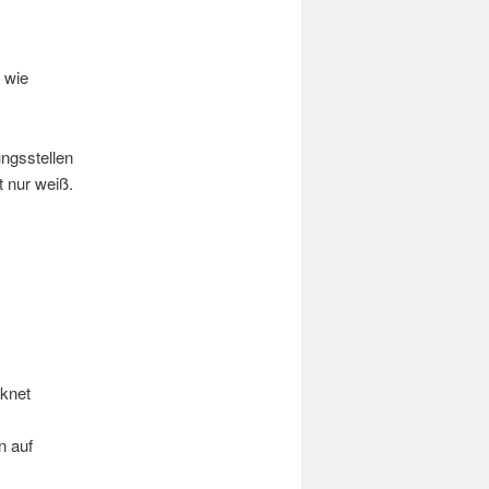
 wie
ngsstellen
t nur weiß.
knet
n auf