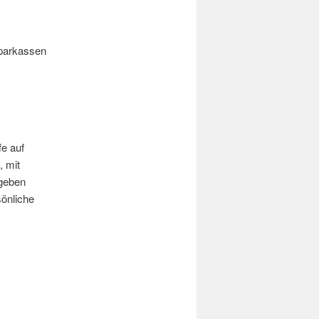
Sparkassen
e auf
, mit
egeben
sönliche