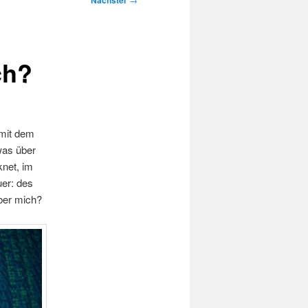
Nächster
ch?
 mit dem
was über
knet, im
uer: des
über mich?