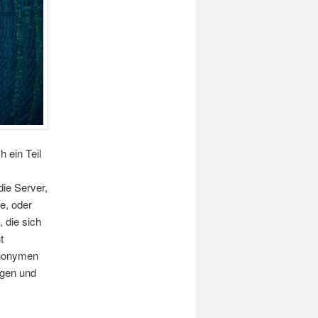
 ein Teil
ie Server,
e, oder
 die sich
t
anonymen
rgen und