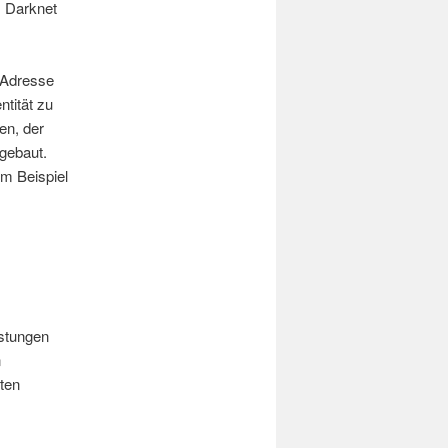
m Darknet
-Adresse
tität zu
en, der
gebaut.
m Beispiel
.
istungen
n
ten