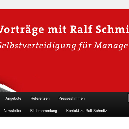
n in die Welt der Cybersicherheit mit Ralf Schmitz. Erleben Sie Live-
Einblicke & schützen Sie sich effektiv.
 Experte für Hackervorträge &
Shows 🛡️
Angebote
Referenzen
Pressestimmen
Newsletter
Bildersammlung
Kontakt zu Ralf Schmitz