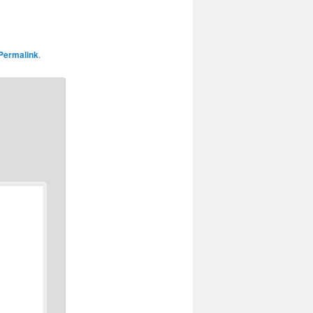
Permalink
.