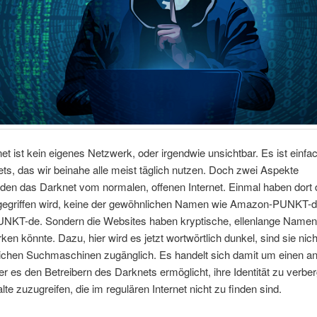
t ist kein eigenes Netzwerk, oder irgendwie unsichtbar. Es ist einfach
ets, das wir beinahe alle meist täglich nutzen. Doch zwei Aspekte
den das Darknet vom normalen, offenen Internet. Einmal haben dort d
ugegriffen wird, keine der gewöhnlichen Namen wie Amazon-PUNKT-d
UNKT-de. Sondern die Websites haben kryptische, ellenlange Namen,
ken könnte. Dazu, hier wird es jetzt wortwörtlich dunkel, sind sie nich
chen Suchmaschinen zugänglich. Es handelt sich damit um einen 
er es den Betreibern des Darknets ermöglicht, ihre Identität zu verbe
alte zuzugreifen, die im regulären Internet nicht zu finden sind.