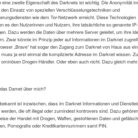
eine zweite Eigenschaft des Darknets ist wichtig. Die Anonymität i
h den Einsatz von speziellen Verschlüsselungstechniken und
erungsdiensten wie dem Tor-Netzwerk erreicht. Diese Technologien
n es den Nutzerinnen und Nutzern, ihre tatsächliche so genannte IP
en. Dazu werden die Daten über mehrere Server geleitet, um ihre Iden
rn. Zwar könnte im Prinzip jeder auf Informationen im Darknet zugreif
Browser „Brave“ hat sogar den Zugang zum Darknet von Haus aus ein
muss ja erst einmal die komplizierte Adresse im Darknet wissen. Zu
 ominösen Drogen-Händler. Oder eben auch nicht. Dazu gleich mehr
das Darnet über mich?
bekannt ist inzwischen, dass im Darknet Informationen und Dienstle
werden, die oft illegal oder zumindest kontrovers sind. Dazu gehöre
eise der Handel mit Drogen, Waffen, gestohlenen Daten und gefälsch
n, Pornografie oder Kreditkartennummern samt PIN.