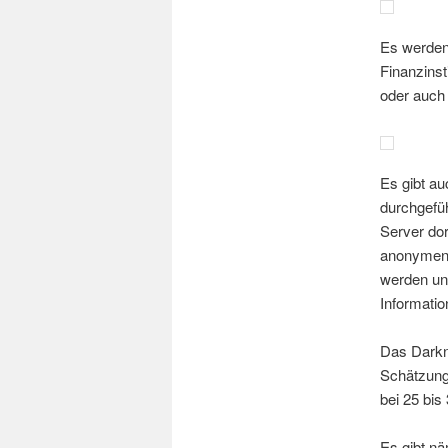
Es werden
Finanzinst
oder auch
Es gibt au
durchgefüh
Server dor
anonymen 
werden und
Informatio
Das Darkne
Schätzunge
bei 25 bis
Es gibt n