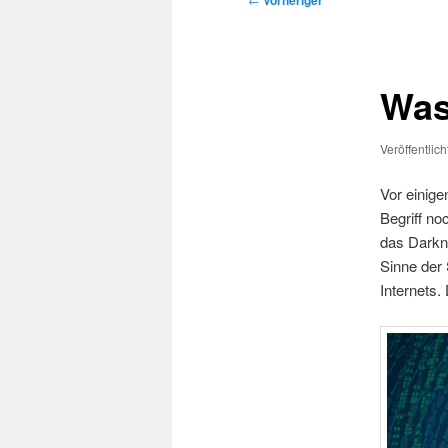
Vorheriger
Was
Veröffentlic
Vor einige
Begriff no
das Darkne
Sinne der 
Internets.