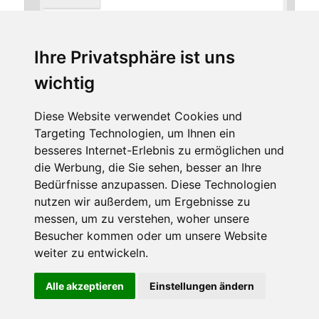
Ihre Privatsphäre ist uns
*
E-Mail-Adresse
wichtig
Diese Website verwendet Cookies und
Targeting Technologien, um Ihnen ein
Website
besseres Internet-Erlebnis zu ermöglichen und
die Werbung, die Sie sehen, besser an Ihre
Bedürfnisse anzupassen. Diese Technologien
nutzen wir außerdem, um Ergebnisse zu
messen, um zu verstehen, woher unsere
Besucher kommen oder um unsere Website
weiter zu entwickeln.
Diese Website benutzt Cookies. Wenn du die Website weiter
Alle akzeptieren
Einstellungen ändern
Stolz präsentiert von WordPress
nutzt, gehen wir von deinem Einverständnis aus.
OK