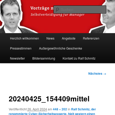
Zum
Hacker-Vorträge, Tauchen Sie ein in die Welt der Cybersicherheit mit Ralf
Schmitz. Erleben Sie Live-Hacking, gewinnen Sie wertvolle Einblicke &
primären
Such
schützen Sie sich effektiv.
Inhalt
springen
Ralf Schmitz: Experte für
Hackervorträge & Live-Hacking
Hauptmenü
Herzlich willkommen
News
Angebote
Referenzen
Shows
Pressestimmen
Außergewöhnliche Geschenke
Newsletter
Bildersammlung
Kontakt zu Ralf Schmitz
Bilder-
Nächstes →
Navigation
20240425_154409mittel
Veröffentlicht
26. April 2024
am
448 × 202
in
Ralf Schmitz, der
renommierte Cyber-Sicherheitsexperte, hielt gestern einen