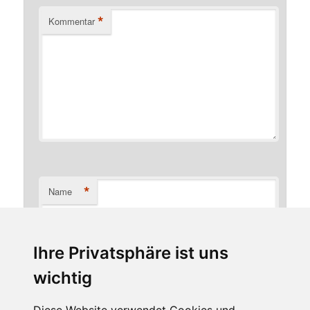
*
Kommentar
*
Name
Ihre Privatsphäre ist uns
*
E-Mail-Adresse
wichtig