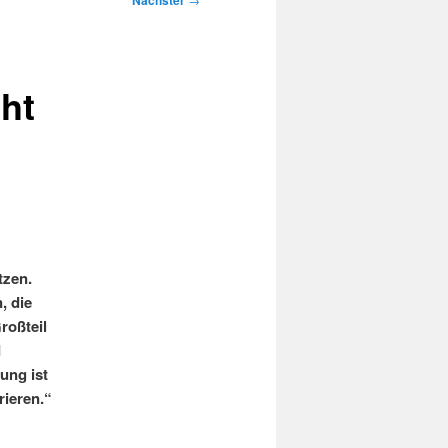
Nächster
ht
tzen.
, die
roßteil
d
ung ist
rieren.“