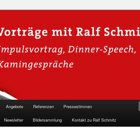
n in die Welt der Cybersicherheit mit Ralf Schmitz. Erleben Sie Live-
Einblicke & schützen Sie sich effektiv.
 Experte für Hackervorträge &
Shows 🛡️
Angebote
Referenzen
Pressestimmen
Newsletter
Bildersammlung
Kontakt zu Ralf Schmitz