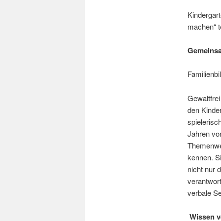
Kindergart
machen“ t
Gemeinsa
Familienb
Gewaltfrei
den Kinder
spielerisc
Jahren vo
Themenwel
kennen. Si
nicht nur 
verantwor
verbale Se
Wissen v