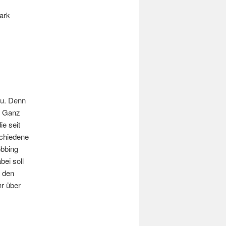
tark
u. Denn
n. Ganz
ie seit
schiedene
obbing
bei soll
h den
r über