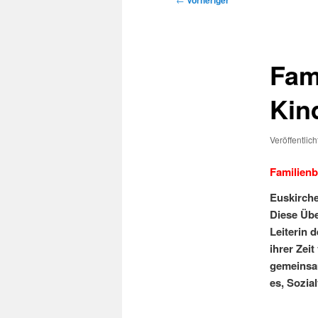
Vorheriger
Fam
Kin
Veröffentlic
Familienb
Euskirche
Diese Übe
Leiterin 
ihrer Zei
gemeinsam
es, Sozia