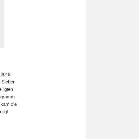
4.2018
 Sicher-
iligten
rogramm
 kam die
ötigt