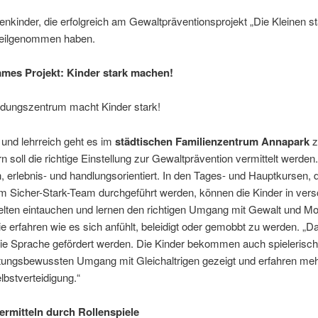
enkinder, die erfolgreich am Gewaltpräventionsprojekt „Die Kleinen s
eilgenommen haben.
mes Projekt:
Kinder stark machen!
ildungszentrum macht Kinder stark!
 und lehrreich geht es im
städtischen Familienzentrum Annapark
z
n soll die richtige Einstellung zur Gewaltprävention vermittelt werde
h, erlebnis- und handlungsorientiert. In den Tages- und Hauptkursen, d
m Sicher-Stark-Team durchgeführt werden, können die Kinder in ver
ten eintauchen und lernen den richtigen Umgang mit Gewalt und M
e erfahren wie es sich anfühlt, beleidigt oder gemobbt zu werden. „Da
die Sprache gefördert werden. Die Kinder bekommen auch spielerisc
tungsbewussten Umgang mit Gleichaltrigen gezeigt und erfahren meh
lbstverteidigung.“
ermitteln durch Rollenspiele