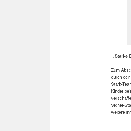
„Starke E
Zum Abschl
durch den 
Stark-Team
Kinder be
verschaff
Sicher-Sta
weitere In