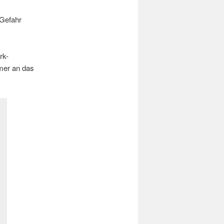
 Gefahr
rk-
mer an das