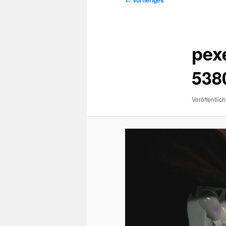
← Vorheriges
Navigation
pex
538
Veröffentlich