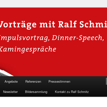
n in die Welt der Cybersicherheit mit Ralf Schmitz. Erleben Sie Live-
Einblicke & schützen Sie sich effektiv.
 Experte für Hackervorträge &
 Shows
Angebote
Referenzen
Pressestimmen
Newsletter
Bildersammlung
Kontakt zu Ralf Schmitz