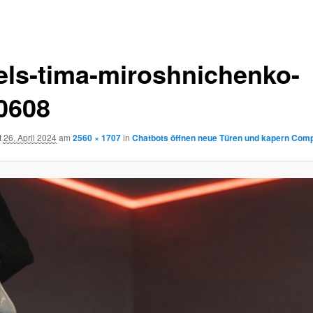
els-tima-miroshnichenko-
0608
t
26. April 2024
am
2560 × 1707
in
Chatbots öffnen neue Türen und kapern Comp