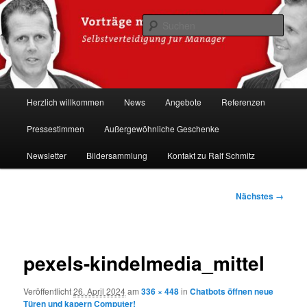
Zum
Hacker-Vorträge, Tauchen Sie ein in die Welt der Cybersicherheit mit Ralf
Schmitz. Erleben Sie Live-Hacking, gewinnen Sie wertvolle Einblicke &
primären
Such
schützen Sie sich effektiv.
Inhalt
springen
Ralf Schmitz: Experte für
Hackervorträge & Live-Hacking
Hauptmenü
Herzlich willkommen
News
Angebote
Referenzen
Shows
Pressestimmen
Außergewöhnliche Geschenke
Newsletter
Bildersammlung
Kontakt zu Ralf Schmitz
Bilder-
Nächstes →
Navigation
pexels-kindelmedia_mittel
Veröffentlicht
26. April 2024
am
336 × 448
in
Chatbots öffnen neue
Türen und kapern Computer!