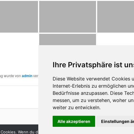
Ihre Privatsphäre ist un
rag wurde von
admin
veröffentlicht. Setze ein Lesezeichen für den
Permalink
.
Diese Website verwendet Cookies u
Internet-Erlebnis zu ermöglichen un
Bedürfnisse anzupassen. Diese Tec
messen, um zu verstehen, woher u
weiter zu entwickeln.
Stolz präsentiert von WordPress
Alle akzeptieren
Einstellungen 
 Cookies. Wenn du die Website weiter nutzt, gehen wir von deinem Ein