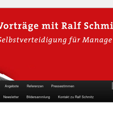
n in die Welt der Cybersicherheit mit Ralf Schmitz. Erleben Sie Live-
Einblicke & schützen Sie sich effektiv.
 Experte für Hackervorträge &
Shows 🛡️
Angebote
Referenzen
Pressestimmen
Newsletter
Bildersammlung
Kontakt zu Ralf Schmitz