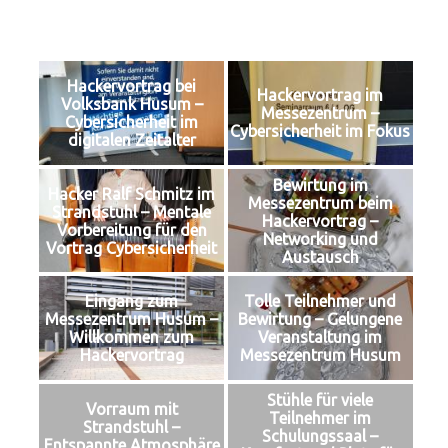
Hackervortrag bei
Hackervortrag im
Volksbank Husum –
Messezentrum –
Cybersicherheit im
Cybersicherheit im Fokus
digitalen Zeitalter
Bewirtung im
Hacker Ralf Schmitz im
Messezentrum beim
Strandstuhl – Mentale
Hackervortrag –
Vorbereitung für den
Networking und
Vortrag Cybersicherheit
Austausch
Eingang zum
Tolle Teilnehmer und
Messezentrum Husum –
Bewirtung – Gelungene
Willkommen zum
Veranstaltung im
Hackervortrag
Messezentrum Husum
Stühle für viele
Vorraum mit
Teilnehmer im
Strandstuhl –
Schulungssaal –
Entspannte Atmosphäre