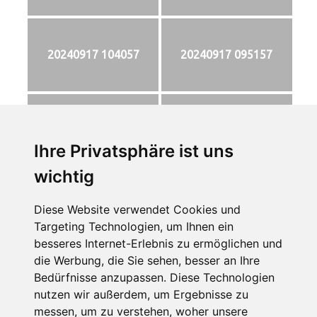
20240917 104057
20240917 095157
20240917 104050
20240917 095242
Ihre Privatsphäre ist uns
wichtig
Ralf Schmitz Hacker bei
Logo-Volksbank-Husum
Diese Website verwendet Cookies und
der Arbeit
Targeting Technologien, um Ihnen ein
besseres Internet-Erlebnis zu ermöglichen und
die Werbung, die Sie sehen, besser an Ihre
Dieser Eintrag wurde von
admin
veröffentlicht. Setze ein Lesezeichen
Bedürfnisse anzupassen. Diese Technologien
für den
Permalink
.
nutzen wir außerdem, um Ergebnisse zu
messen, um zu verstehen, woher unsere