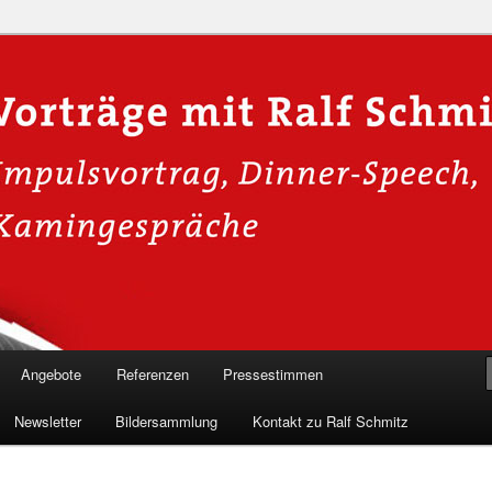
n in die Welt der Cybersicherheit mit Ralf Schmitz. Erleben Sie Live-
Einblicke & schützen Sie sich effektiv.
 Experte für Hackervorträge &
 Shows
Angebote
Referenzen
Pressestimmen
Newsletter
Bildersammlung
Kontakt zu Ralf Schmitz