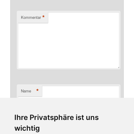
*
Kommentar
*
Name
Ihre Privatsphäre ist uns
*
E-Mail-Adresse
wichtig