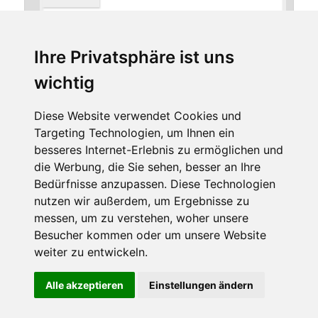
Ihre Privatsphäre ist uns
*
E-Mail-Adresse
wichtig
Diese Website verwendet Cookies und
Targeting Technologien, um Ihnen ein
Website
besseres Internet-Erlebnis zu ermöglichen und
die Werbung, die Sie sehen, besser an Ihre
Bedürfnisse anzupassen. Diese Technologien
nutzen wir außerdem, um Ergebnisse zu
messen, um zu verstehen, woher unsere
Besucher kommen oder um unsere Website
weiter zu entwickeln.
Diese Website benutzt Cookies. Wenn du die Website weiter
Alle akzeptieren
Einstellungen ändern
Stolz präsentiert von WordPress
nutzt, gehen wir von deinem Einverständnis aus.
OK