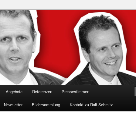
n in die Welt der Cybersicherheit mit Ralf Schmitz. Erleben Sie Live-
Einblicke & schützen Sie sich effektiv.
 Experte für Hackervorträge &
 Shows
Angebote
Referenzen
Pressestimmen
Newsletter
Bildersammlung
Kontakt zu Ralf Schmitz