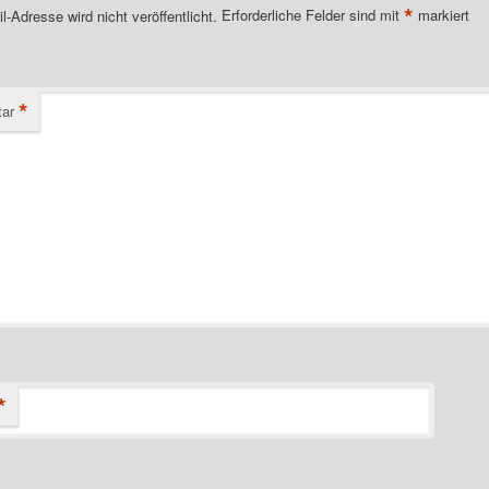
*
l-Adresse wird nicht veröffentlicht.
Erforderliche Felder sind mit
markiert
*
ar
*