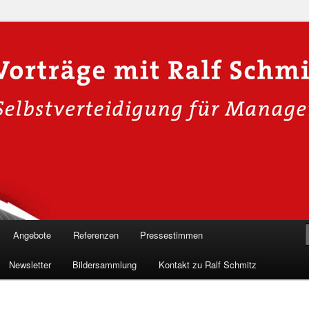
n in die Welt der Cybersicherheit mit Ralf Schmitz. Erleben Sie Live-
Einblicke & schützen Sie sich effektiv.
 Experte für Hackervorträge &
 Shows
Angebote
Referenzen
Pressestimmen
Newsletter
Bildersammlung
Kontakt zu Ralf Schmitz