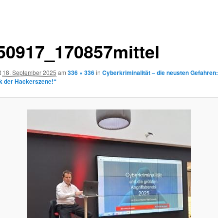
50917_170857mittel
t
18. September 2025
am
336 × 336
in
Cyberkriminalität – die neusten Gefahren:
k der Hackerszene!“