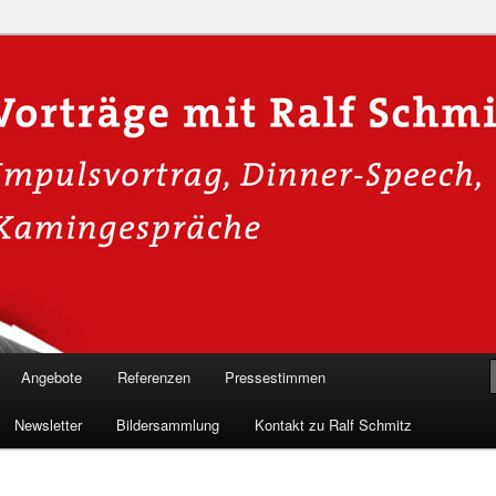
n in die Welt der Cybersicherheit mit Ralf Schmitz. Erleben Sie Live-
Einblicke & schützen Sie sich effektiv.
 Experte für Hackervorträge &
 Shows
Angebote
Referenzen
Pressestimmen
Newsletter
Bildersammlung
Kontakt zu Ralf Schmitz