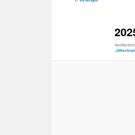
← Vorheriges
Navigation
202
Veröffentlich
„Giftschran