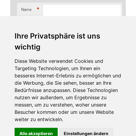
*
Name
Ihre Privatsphäre ist uns
*
E-Mail-Adresse
wichtig
Diese Website verwendet Cookies und
Targeting Technologien, um Ihnen ein
Website
besseres Internet-Erlebnis zu ermöglichen und
die Werbung, die Sie sehen, besser an Ihre
Bedürfnisse anzupassen. Diese Technologien
nutzen wir außerdem, um Ergebnisse zu
messen, um zu verstehen, woher unsere
Besucher kommen oder um unsere Website
weiter zu entwickeln.
Diese Website benutzt Cookies. Wenn du die Website weiter
Alle akzeptieren
Einstellungen ändern
Stolz präsentiert von WordPress