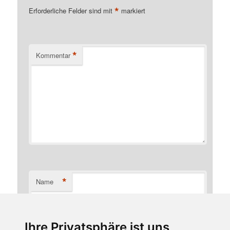
*
Erforderliche Felder sind mit
markiert
*
Kommentar
*
Name
Ihre Privatsphäre ist uns