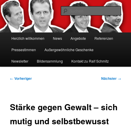
Zum
Hacker-Vorträge, Tauchen Sie ein in die Welt der Cybersicherheit mit Ralf
Schmitz. Erleben Sie Live-Hacking, gewinnen Sie wertvolle Einblicke &
primären
Such
schützen Sie sich effektiv.
Inhalt
springen
Ralf Schmitz: Experte für
Hackervorträge & Live-Hacking
Hauptmenü
Herzlich willkommen
News
Angebote
Referenzen
Shows 🛡️
Pressestimmen
Außergewöhnliche Geschenke
Newsletter
Bildersammlung
Kontakt zu Ralf Schmitz
Beitragsnavigation
←
Vorheriger
Nächster
→
Stärke gegen Gewalt – sich
mutig und selbstbewusst