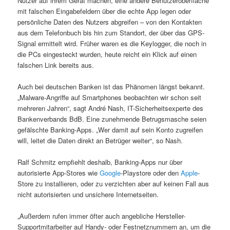
Nutzer auf ihrem Gerät machen, eine andere Benutzeroberfläche
mit falschen Eingabefeldern über die echte App legen oder
persönliche Daten des Nutzers abgreifen – von den Kontakten
aus dem Telefonbuch bis hin zum Standort, der über das GPS-
Signal ermittelt wird. Früher waren es die Keylogger, die noch in
die PCs eingesteckt wurden, heute reicht ein Klick auf einen
falschen Link bereits aus.
Auch bei deutschen Banken ist das Phänomen längst bekannt.
„Malware-Angriffe auf Smartphones beobachten wir schon seit
mehreren Jahren“, sagt André Nash, IT-Sicherheitsexperte des
Bankenverbands BdB. Eine zunehmende Betrugsmasche seien
gefälschte Banking-Apps. „Wer damit auf sein Konto zugreifen
will, leitet die Daten direkt an Betrüger weiter“, so Nash.
Ralf Schmitz empfiehlt deshalb, Banking-Apps nur über
autorisierte App-Stores wie
Google
-Playstore oder den
Apple
-
Store zu installieren, oder zu verzichten aber auf keinen Fall aus
nicht autorisierten und unsichere Internetseiten.
„Außerdem rufen immer öfter auch angebliche Hersteller-
Supportmitarbeiter auf Handy- oder Festnetznummern an, um die