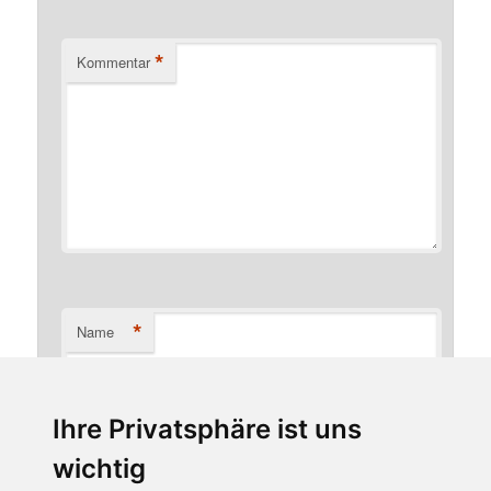
*
Kommentar
*
Name
Ihre Privatsphäre ist uns
*
E-Mail-Adresse
wichtig